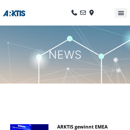
ARKTIS IT solutions G
NEWS
ARKTIS gewinnt EMEA