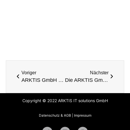
Voriger
Nächster
ARKTIS GmbH rüstet im Herzen der Hauptstadt einen Neubau für den Bund mit modernster IT-und Sicherheitstechnik aus!
Die ARKTIS GmbH ist einer der besten Ausbildungsbetriebe Berlins 2015!
Copyright © 2022 ARKTIS IT solutions GmbH
Datenschutz & AGB
|
Impressum